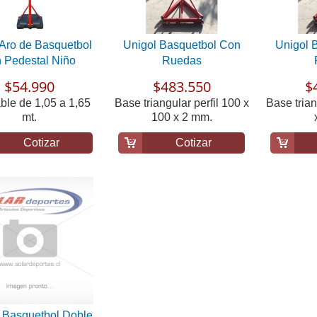
 Aro de Basquetbol
Unigol Basquetbol Con
Unigol 
 Pedestal Niño
Ruedas
$54.990
$483.550
$
ble de 1,05 a 1,65
Base triangular perfil 100 x
Base trian
mt.
100 x 2 mm.
Cotizar
Cotizar
 Basquetbol Doble