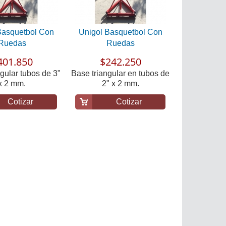
Basquetbol Con
Unigol Basquetbol Con
Ruedas
Ruedas
401.850
$242.250
gular tubos de 3"
Base triangular en tubos de
x 2 mm.
2" x 2 mm.
Cotizar
Cotizar