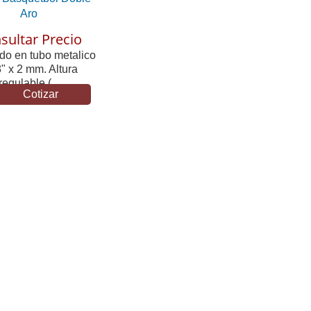
Aro
sultar Precio
do en tubo metalico
" x 2 mm. Altura
regulable (...
Cotizar