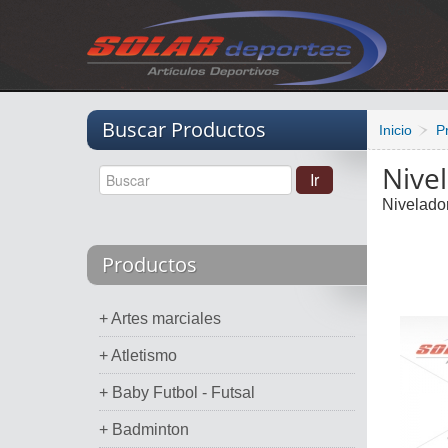
Vacio
Buscar Productos
Inicio
P
Nive
Nivelador
Productos
+ Artes marciales
+ Atletismo
+ Baby Futbol - Futsal
+ Badminton