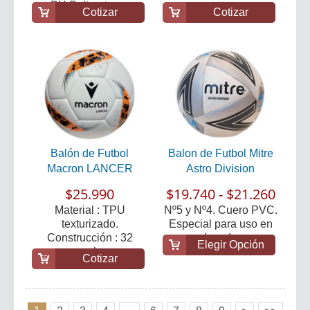
PU Poliuretano.
Cotizar
Cotizar
Balón de Futbol
Balon de Futbol Mitre
Macron LANCER
Astro Division
$25.990
$19.740 - $21.260
Material : TPU
Nº5 y Nº4. Cuero PVC.
texturizado.
Especial para uso en
Construcción : 32
canchas de pa...
Elegir Opción
paneles.
Cotizar