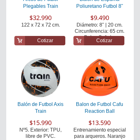
Plegables Train
Poliuretano Futbol 8"
$32.990
$9.490
122 x 72 x 72 cm.
Diámetro: 8" | 20 cm.
Circunferencia: 65 cm.
Balon Soft d...
Cotizar
Cotizar
Balón de Futbol Axis
Balon de Futbol Cafu
Train
Reaction Ball
$15.990
$13.590
Nº5. Exterior: TPU,
Entrenamiento especial
libre de PVC.
para arqueros. Naranjo