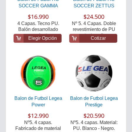
SOCCER GAMMA
SOCCER ZETTUS
$16.990
$24.500
4 Capas. Tecno PU.
Nº 5. 4 Capas. Doble
Balón desarrollado
revestimiento de PU
para un mejor toque...
con textura de s...
Elegir Opción
Cotizar
Balon de Futbol Legea
Balon de Futbol Legea
Power
Prestige
$12.990
$20.590
Nº5. 4 capas.
Nº5. 4 capas. Material:
Fabricado de material
PU. Blanco - Negro.