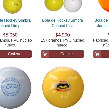
de Hockey Simbra
Bola de Hockey Simbra
Bola de
esped Dimple
Cesped Lisa
Junior
$5.050
$4.900
ramos. PVC núcleo
157 gramos. PVC núcleo
Fabricad
hueco.
hueco.
núc
Cotizar
Cotizar