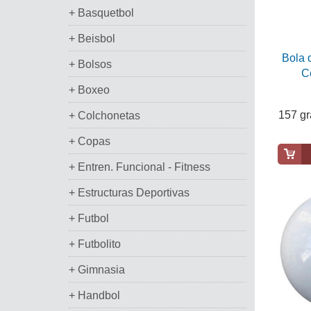
+ Basquetbol
+ Beisbol
Bola 
+ Bolsos
C
+ Boxeo
157 g
+ Colchonetas
+ Copas
+ Entren. Funcional - Fitness
+ Estructuras Deportivas
+ Futbol
+ Futbolito
+ Gimnasia
+ Handbol