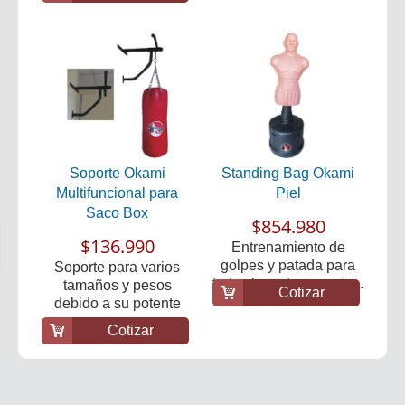
Soporte Okami
Standing Bag Okami
Multifuncional para
Piel
Saco Box
$854.980
$136.990
Entrenamiento de
golpes y patada para
Soporte para varios
todas las artes marcia...
tamaños y pesos
Cotizar
debido a su potente
anc...
Cotizar