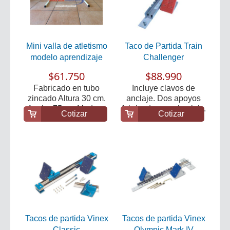
Mini valla de atletismo
Taco de Partida Train
modelo aprendizaje
Challenger
$61.750
$88.990
Fabricado en tubo
Incluye clavos de
zincado Altura 30 cm.
anclaje. Dos apoyos
Ancho 75 cm Mader...
fabricados en alumini...
Cotizar
Cotizar
Tacos de partida Vinex
Tacos de partida Vinex
Classic
Olympic Mark IV