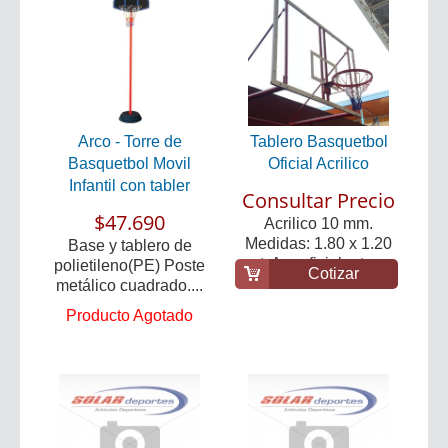
Arco - Torre de
Tablero Basquetbol
Basquetbol Movil
Oficial Acrilico
Infantil con tabler
Consultar Precio
$47.690
Acrilico 10 mm.
Medidas: 1.80 x 1.20
Base y tablero de
mt. Aro oficial retra...
polietileno(PE) Poste
Cotizar
metálico cuadrado....
Producto Agotado