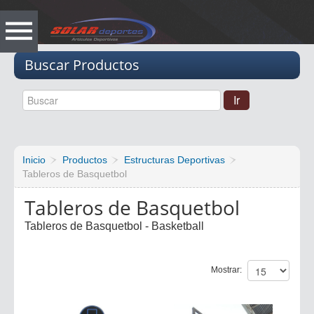
Vacio
Buscar Productos
Inicio
Productos
Estructuras Deportivas
Tableros de Basquetbol
Tableros de Basquetbol
Tableros de Basquetbol - Basketball
Mostrar: