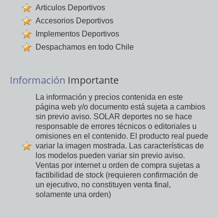
Articulos Deportivos
Accesorios Deportivos
Implementos Deportivos
Despachamos en todo Chile
Información
Importante
La información y precios contenida en este
página web y/o documento está sujeta a cambios
sin previo aviso. SOLAR deportes no se hace
responsable de errores técnicos o editoriales u
omisiones en el contenido. El producto real puede
variar la imagen mostrada. Las características de
los modelos pueden variar sin previo aviso.
Ventas por internet u orden de compra sujetas a
factibilidad de stock (requieren confirmación de
un ejecutivo, no constituyen venta final,
solamente una orden)