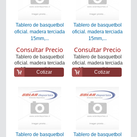
Tablero de basquetbol
Tablero de basquetbol
oficial. madera terciada
oficial. madera terciada
15mm,...
15mm,...
Consultar Precio
Consultar Precio
Tablero de basquetbol
Tablero de basquetbol
oficial. madera terciada
oficial. madera terciada
15mm, medidas...
15mm, medidas...
Cotizar
Cotizar
Tablero de basquetbol
Tablero de basquetbol