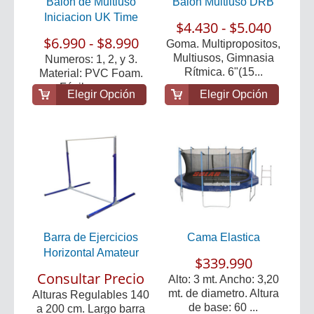
Balon de Multiuso
Balón Multiuso DRB
Iniciacion UK Time
$4.430 - $5.040
$6.990 - $8.990
Goma. Multipropositos,
Multiusos, Gimnasia
Numeros: 1, 2, y 3.
Rítmica. 6"(15...
Material: PVC Foam.
Fácil agarre.
Elegir Opción
Elegir Opción
Barra de Ejercicios
Cama Elastica
Horizontal Amateur
$339.990
Consultar Precio
Alto: 3 mt. Ancho: 3,20
mt. de diametro. Altura
Alturas Regulables 140
de base: 60 ...
a 200 cm. Largo barra