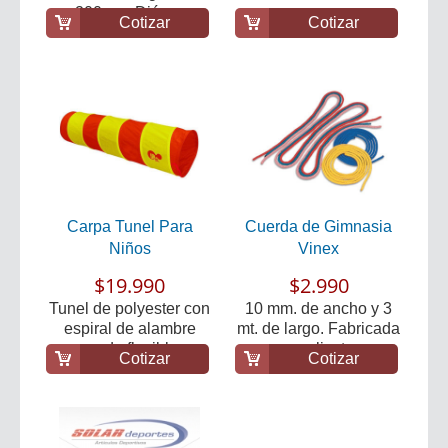
200 cm. Diám...
Cotizar
Cotizar
Carpa Tunel Para
Cuerda de Gimnasia
Niños
Vinex
$19.990
$2.990
Tunel de polyester con
10 mm. de ancho y 3
espiral de alambre
mt. de largo. Fabricada
acerado flexible ...
en poliester.
Cotizar
Cotizar