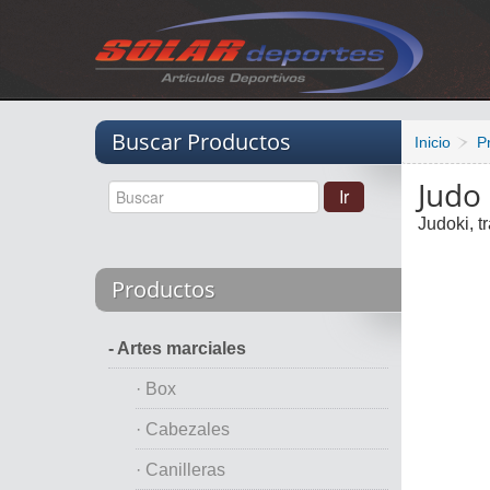
Vacio
Buscar Productos
Inicio
P
Judo
Judoki, t
Productos
- Artes marciales
· Box
· Cabezales
· Canilleras