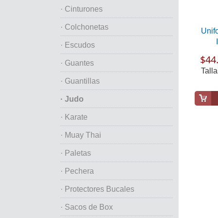
· Cinturones
· Colchonetas
Unif
· Escudos
$44.
· Guantes
Talla
· Guantillas
· Judo
· Karate
· Muay Thai
· Paletas
· Pechera
· Protectores Bucales
· Sacos de Box