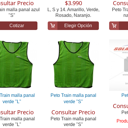
sultar Precio
$3.990
Consu
ain malla panal azul
L, S y 14. Amarillo, Verde,
Peto Tr
"S"
Rosado, Naranjo.
na
Cotizar
Elegir Opción
Train malla panal
Peto Train malla panal
Pet
verde "L"
verde "S"
Consu
sultar Precio
Consultar Precio
Pet
Train malla panal
Peto Train malla panal
Produ
verde "L"
verde "S"