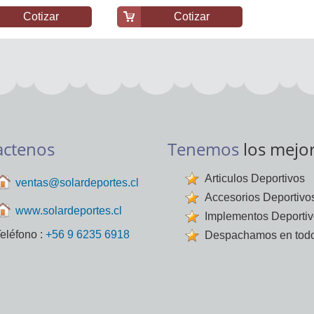
Cotizar
Cotizar
actenos
Tenemos
los mejo
Articulos Deportivos
ventas@solardeportes.cl
Accesorios Deportivo
www.solardeportes.cl
Implementos Deporti
eléfono :
+56 9 6235 6918
Despachamos en todo