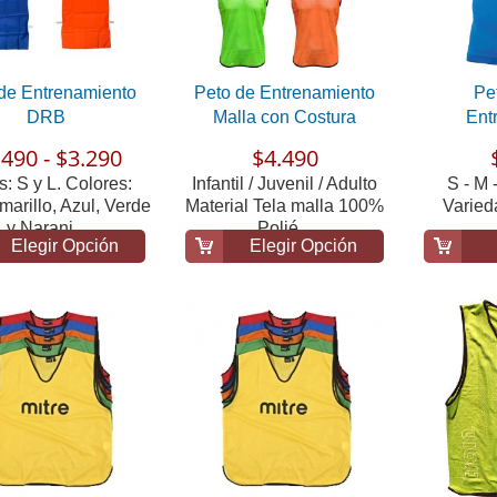
de Entrenamiento
Peto de Entrenamiento
Pe
DRB
Malla con Costura
Ent
.490 - $3.290
$4.490
s: S y L. Colores:
Infantil / Juvenil / Adulto
S - M 
marillo, Azul, Verde
Material Tela malla 100%
Varied
y Naranj...
Polié...
Elegir Opción
Elegir Opción