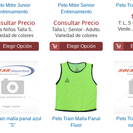
to Mitre Junior
Peto Mitre Senior
Peto Tr
ntrenamiento
Entrenamiento
sultar Precio
Consultar Precio
T: L, S
Verde, 
a Niños Talla S.
Talla L: Senior - Adulto.
iedad de colores
Variedad de colores
Elegir Opción
Elegir Opción
E
ain malla panal azul
Peto Train Malla Panal
Peto Tr
"S"
Fluor
na