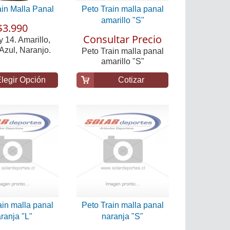
ain Malla Panal
Peto Train malla panal
amarillo "S"
$3.990
Consultar Precio
 y 14. Amarillo,
Azul, Naranjo.
Peto Train malla panal
amarillo "S"
legir Opción
Cotizar
ain malla panal
Peto Train malla panal
ranja "L"
naranja "S"