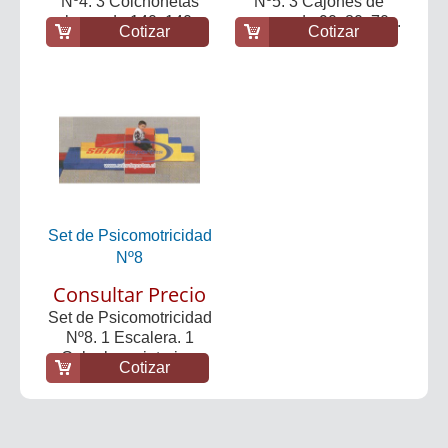
Nº4. 3 Colchonetas
Nº5. 3 Cajones de
planas de 140x140...
espuma de 90x80x70...
Cotizar
Cotizar
Set de Psicomotricidad
Nº8
Consultar Precio
Set de Psicomotricidad
Nº8. 1 Escalera. 1
Cubo base interio...
Cotizar