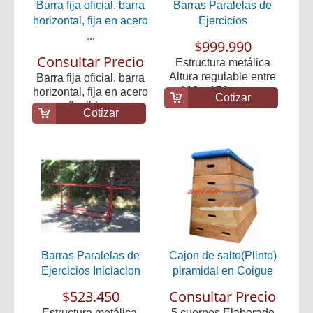
Barra fija oficial. barra
Barras Paralelas de
horizontal, fija en acero
Ejercicios
...
$999.990
Consultar Precio
Estructura metálica
Altura regulable entre
Barra fija oficial. barra
100 y 170 cm. c...
horizontal, fija en acero
Cotizar
flexible...
Cotizar
Barras Paralelas de
Cajon de salto(Plinto)
Ejercicios Iniciacion
piramidal en Coigue
$523.450
Consultar Precio
Estructura metálica.
5 cuerpos Elaborado