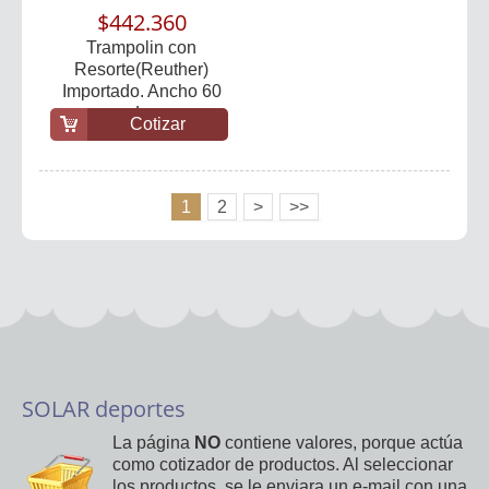
$442.360
Trampolin con
Resorte(Reuther)
Importado. Ancho 60
cm., Larg...
Cotizar
1
2
>
>>
SOLAR deportes
La página
NO
contiene valores, porque actúa
como cotizador de productos. Al seleccionar
los productos, se le enviara un e-mail con una