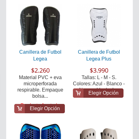
Canillera de Futbol
Canillera de Futbol
Legea
Legea Plus
$2.260
$3.990
Material PVC + eva
Tallas: L - M - S.
microperforada
Colores: Azul - Blanco -
respirable. Empaque
Negro - Verde. L...
Elegir Opción
bolsa...
Producto Agotado
Elegir Opción