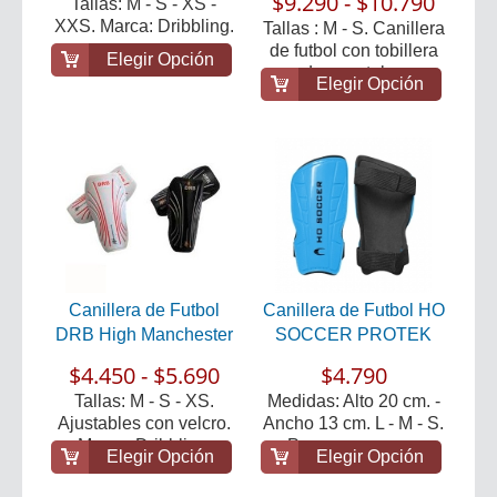
$9.290 - $10.790
Tallas: M - S - XS -
XXS. Marca: Dribbling.
Tallas : M - S. Canillera
de futbol con tobillera
Elegir Opción
desmontab...
Elegir Opción
Canillera de Futbol
Canillera de Futbol HO
DRB High Manchester
SOCCER PROTEK
$4.450 - $5.690
$4.790
Tallas: M - S - XS.
Medidas: Alto 20 cm. -
Ajustables con velcro.
Ancho 13 cm. L - M - S.
Marca: Dribblin...
Posee una cap...
Elegir Opción
Elegir Opción