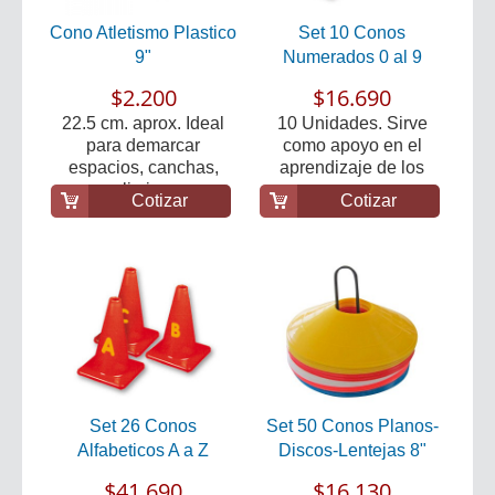
Cono Atletismo Plastico
Set 10 Conos
9"
Numerados 0 al 9
$2.200
$16.690
22.5 cm. aprox. Ideal
10 Unidades. Sirve
para demarcar
como apoyo en el
espacios, canchas,
aprendizaje de los
limi...
nume...
Cotizar
Cotizar
Set 26 Conos
Set 50 Conos Planos-
Alfabeticos A a Z
Discos-Lentejas 8"
$41.690
$16.130