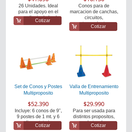
26 Unidades. Ideal
Conos para de
para el apoyo en el
marcacion de canchas,
aprendizaje de las l...
circuitos,
Cotizar
entrenamiento...
Cotizar
Set de Conos y Postes
Valla de Entrenamiento
Multiproposito
Multiproposito
$52.390
$29.990
Incluye: 6 conos de 9",
Para ser usada para
9 postes de 1 mt. y 6
distintos propositos,
clips rotatori...
como obstaculos, v...
Cotizar
Cotizar